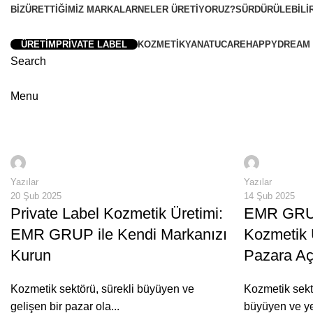
BIZ
ÜRETTIĞIMIZ MARKALAR
NELER ÜRETIYORUZ?
SÜRDÜRÜLEBILI
ÜRETIM
PRIVATE LABEL
KOZMETIKYA
NATUCARE
HAPPYDREAM
Search
Menu
Güven, kalite ve este
Güven, kalite
0
samiyeakgul
samiyeakg
Yazılar
Yazılar
20 Şub 2025
14 Şub 2025
Private Label Kozmetik Üretimi:
EMR GRUP
EMR GRUP ile Kendi Markanızı
Kozmetik 
Kurun
Pazara Açı
Kozmetik sektörü, sürekli büyüyen ve
Kozmetik sekt
gelişen bir pazar ola...
büyüyen ve yen