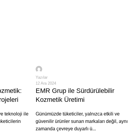
ınıza değer katıyoruz.
ğer katıyoruz.
0
adaptedijital
Yazılar
12 Ara 2024
ozmetik:
EMR Grup ile Sürdürülebilir
jeleri
Kozmetik Üretimi
e teknoloji ile
Günümüzde tüketiciler, yalnızca etkili ve
keticilerin
güvenilir ürünler sunan markaları değil, aynı
zamanda çevreye duyarlı ü...