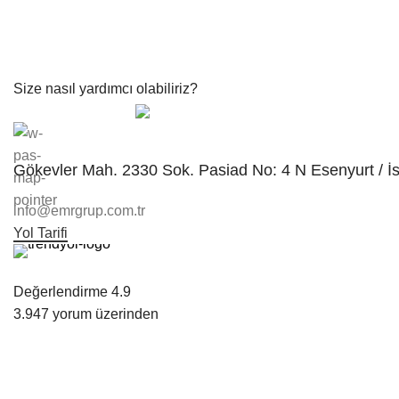
Size nasıl yardımcı olabiliriz?
Müşteri Hizmetleri
Gökevler Mah. 2330 Sok. Pasiad No: 4 N Esenyurt / İ
info@emrgrup.com.tr
Yol Tarifi
Değerlendirme 4.9
3.947 yorum üzerinden
Emr Grup Kozmetik İç ve Dış Ticaret Limited Şirketi
Her bir markamızla, güzellik ve kişisel bakım alanında fark ya