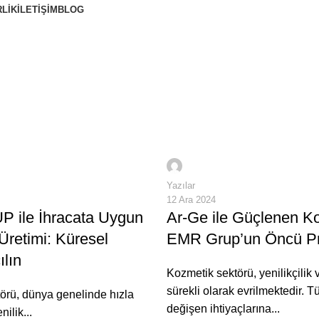
RLIK
İLETIŞIM
BLOG
tiği yenilikçi çözümlerle bir araya getiriyor; her alanda hayat
 ve estetiği yenilikçi çözümlerle bir araya getiriyor; her alanda hayatınıza de
0
0
ul
adaptedijital
Yazılar
12 Ara 2024
 ile İhracata Uygun
Ar-Ge ile Güçlenen K
Üretimi: Küresel
EMR Grup’un Öncü Pro
lın
Kozmetik sektörü, yenilikçilik v
sürekli olarak evrilmektedir. Tü
örü, dünya genelinde hızla
değişen ihtiyaçlarına...
ilik...