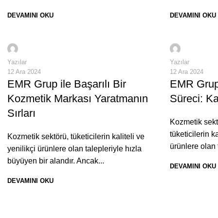
DEVAMINI OKU
DEVAMINI OKU
0
adaptedijital
adaptedijit
Yazılar
Yazılar
12 Ara 2024
12 Ara 2024
EMR Grup ile Başarılı Bir
EMR Grup’
Kozmetik Markası Yaratmanın
Süreci: Kal
Sırları
Kozmetik sekt
tüketicilerin ka
Kozmetik sektörü, tüketicilerin kaliteli ve
ürünlere olan t
yenilikçi ürünlere olan talepleriyle hızla
büyüyen bir alandır. Ancak...
DEVAMINI OKU
DEVAMINI OKU