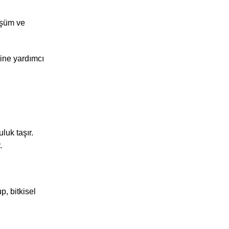
üşüm ve
rine yardımcı
luk taşır.
.
p, bitkisel