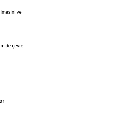
ilmesini ve
hem de çevre
lar