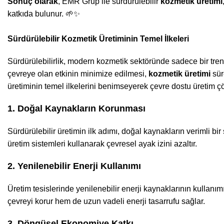
Sonuç olarak
, EMR Grup ile sürdürülebilir
kozmetik üretimi
katkıda bulunur. 🌱✨
Sürdürülebilir Kozmetik Üretiminin Temel İlkeleri
Sürdürülebilirlik, modern kozmetik sektöründe sadece bir tren
çevreye olan etkinin minimize edilmesi,
kozmetik üretimi
sür
üretiminin temel ilkelerini benimseyerek çevre dostu üretim ç
1. Doğal Kaynakların Korunması
Sürdürülebilir üretimin ilk adımı, doğal kaynakların verimli bir
üretim sistemleri kullanarak çevresel ayak izini azaltır.
2. Yenilenebilir Enerji Kullanımı
Üretim tesislerinde yenilenebilir enerji kaynaklarının kullanı
çevreyi korur hem de uzun vadeli enerji tasarrufu sağlar.
3. Döngüsel Ekonomiye Katkı