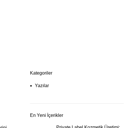
ınıza değer katıyoruz.
ğer katıyoruz.
Kategoriler
Yazılar
En Yeni İçerikler
Private Label Kozmetik Üretimi:
rini