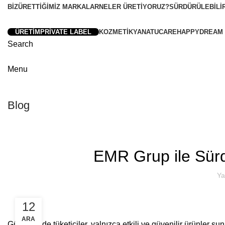
BIZ
ÜRETTIĞIMIZ MARKALAR
NELER ÜRETIYORUZ?
SÜRDÜRÜLEBILI
ÜRETIM
PRIVATE LABEL
KOZMETIKYA
NATUCARE
HAPPYDREAM
Search
Menu
Güven, kalite ve este
Güven, kalite
Blog
EMR Grup ile Sürd
Ya
12
ARA
Günümüzde tüketiciler, yalnızca etkili ve güvenilir ürünler su