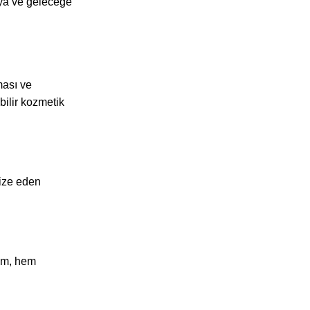
aya ve geleceğe
ması ve
bilir kozmetik
mize eden
şım, hem