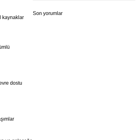
Son yorumlar
al kaynaklar
şümlü
evre dostu
aşımlar