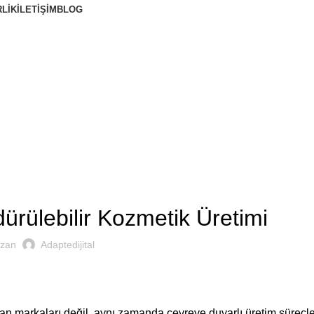
RLIK
İLETIŞIM
BLOG
tiği yenilikçi çözümlerle bir araya getiriyor; her alanda hayat
 ve estetiği yenilikçi çözümlerle bir araya getiriyor; her alanda hayatınıza de
YAZILAR
ürülebilir Kozmetik Üretimi
zan
Adaptedijital
nan markaları değil, aynı zamanda çevreye duyarlı üretim süreçle