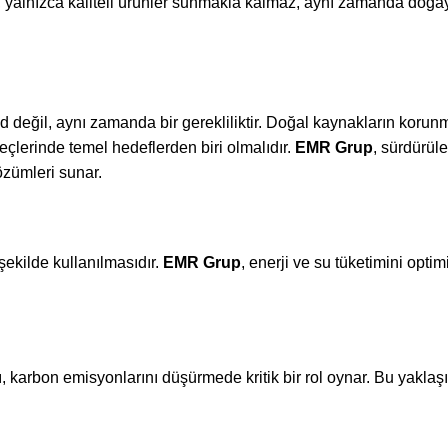
, yalnızca kaliteli ürünler sunmakla kalmaz, aynı zamanda doğ
d değil, aynı zamanda bir gerekliliktir. Doğal kaynakların korun
eçlerinde temel hedeflerden biri olmalıdır.
EMR Grup
, sürdürüle
özümleri sunar.
 şekilde kullanılmasıdır.
EMR Grup
, enerji ve su tüketimini opti
mı, karbon emisyonlarını düşürmede kritik bir rol oynar. Bu yakla