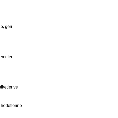
p, geri
zemeleri
iketler ve
 hedeflerine