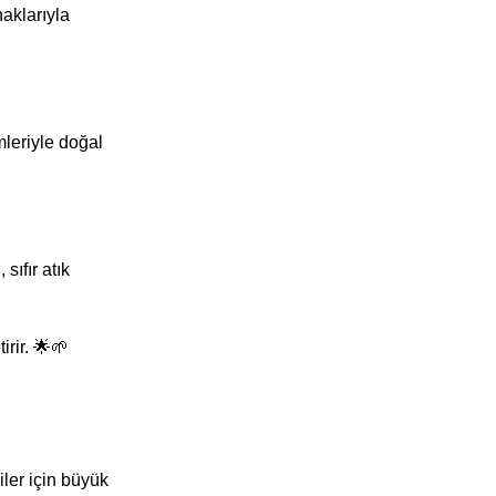
naklarıyla
mleriyle doğal
sıfır atık
rir. 🌟🌱
iler için büyük